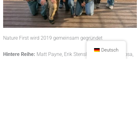
Nature First wird 2019 gemeinsam gegründet
Deutsch
Hintere Reihe:
Matt Payne, Erik Stensland, Ron Coscorrosa,
David Kingham, Michael Anderson und Tony Litschewski
Erste Reihe:
Jack Brauer, Scott Bacon, Sarah Marino und
Jennifer Renwick
Nature First ist gemäß Abschnitt 501(c)(3) des US Internal
Revenue Service Code als öffentliche
Wohltätigkeitsorganisation anerkannt.