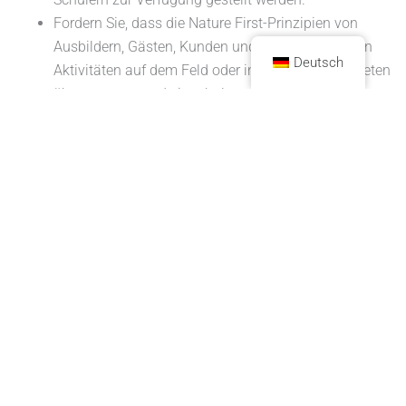
Fordern Sie, dass die Nature First-Prinzipien von
Ausbildern, Gästen, Kunden und Schülern bei allen
Deutsch
Aktivitäten auf dem Feld oder in natürlichen Gebieten
übernommen und eingehalten werden.
Mit gutem Beispiel vorangehen: Ethisch zu handeln
und diese ethischen Entscheidungen zu erklären, ist
sogar noch wichtiger, wenn Sie vor einer Gruppe
stehen.
Halten Sie die Gruppengröße klein. Minimieren Sie
aktiv die Auswirkungen Ihrer Gruppe auf die Orte, die
Sie besuchen, und arbeiten Sie daran, die Erfahrungen
Ihrer Mitmenschen zu schützen. Es liegt in Ihrer
Verantwortung sicherzustellen, dass Ihre Gruppe
andere nicht stört.
Berücksichtigen Sie sorgfältig die Auswirkungen,
wenn Sie eine Gruppe an sensible Orte führen, bevor
Sie dies tun.