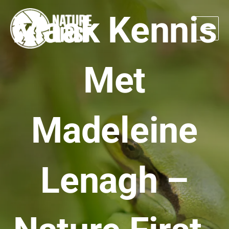
Doorgaan
Maak Kennis
naar
artikel
Met
Madeleine
Lenagh –