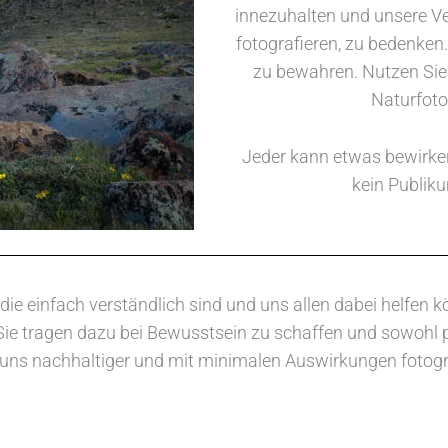
innezuhalten und unsere Ve
fotografieren, zu bedenken.
zu bewahren. Nutzen Sie 
Naturfotog
Jeder kann etwas bewirken
kein Publiku
f, die einfach verständlich sind und uns allen dabei helf
ie tragen dazu bei Bewusstsein zu schaffen und sowohl pr
 uns nachhaltiger und mit minimalen Auswirkungen fotograf